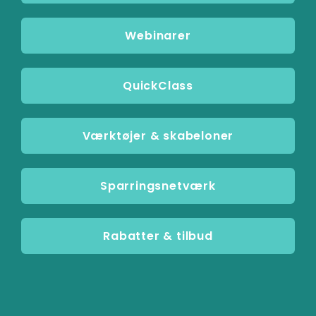
Webinarer
QuickClass
Værktøjer & skabeloner
Sparringsnetværk
Rabatter & tilbud